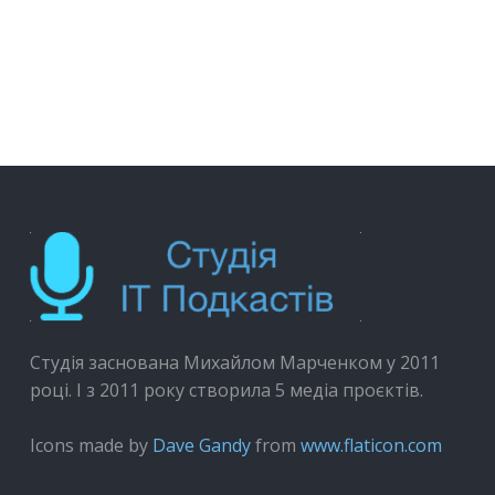
Студія заснована Михайлом Марченком у 2011
році. І з 2011 року створила 5 медіа проєктів.
Icons made by
Dave Gandy
from
www.flaticon.com