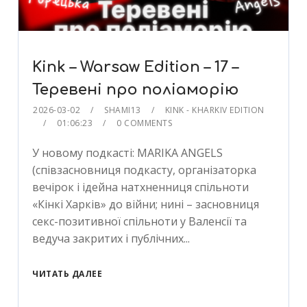
Kink – Warsaw Edition – 17 –
Теревені про поліаморію
2026-03-02
SHAMI13
KINK - KHARKIV EDITION
01:06:23
0 COMMENTS
У новому подкасті: MARIKA ANGELS
(співзасновниця подкасту, організаторка
вечірок і ідейна натхненниця спільноти
«Кінкі Харків» до війни; нині – засновниця
секс-позитивної спільноти у Валенсії та
ведуча закритих і публічних...
ЧИТАТЬ ДАЛЕЕ