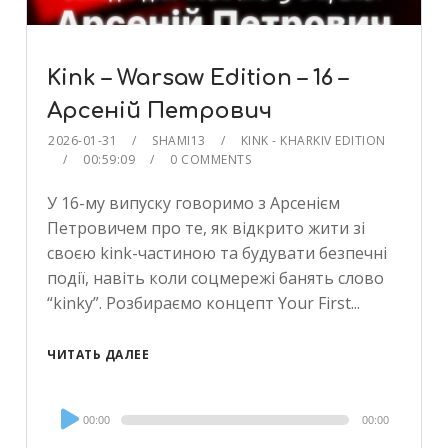
Kink – Warsaw Edition – 16 –
Арсеній Петрович
2026-01-31
SHAMI13
KINK - KHARKIV EDITION
00:59:09
0 COMMENTS
У 16-му випуску говоримо з Арсенієм
Петровичем про те, як відкрито жити зі
своєю kink-частиною та будувати безпечні
події, навіть коли соцмережі банять слово
“kinky”. Розбираємо концепт Your First...
ЧИТАТЬ ДАЛЕЕ
Audio
00:00
00:00
Player