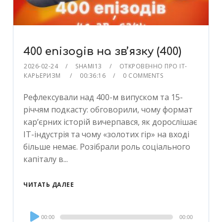
400 епізодів на звʼязку (400)
2026-02-24
SHAMI13
ОТКРОВЕННО ПРО IT-
КАРЬЕРИЗМ
00:36:16
0 COMMENTS
Рефлексували над 400-м випуском та 15-
річчям подкасту: обговорили, чому формат
кар’єрних історій вичерпався, як дорослішає
ІТ-індустрія та чому «золотих гір» на вході
більше немає. Розібрали роль соціального
капіталу в...
ЧИТАТЬ ДАЛЕЕ
Audio
00:00
00:00