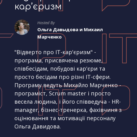
кар’єризм
Hosted By
Ольга Давыдова и Михаил
Марченко
"Відверто про IT-кар'єризм" -
програма, присвячена резюме,
співбесідам, побудові кар'єри та
просто бесідам про різні IT-сфери.
Програму ведуть Михайло Марченко -
програміст, Scrum master і просто
весела людина, і його співведуча - HR-
manager, бізнес-тренерка, фахівчиня з
оцінювання та мотивації персоналу
Ольга Давидова.