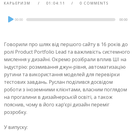
КАРЬЕРИЗМ
01:04:11
0 COMMENTS
Audio
00:00
00:00
Player
Говорили про шлях від першого сайту в 16 років до
ролі Product Portfolio Lead та важливість системного
мислення у дизайні. Окремо розібрали вплив ШІ на
індустрію: розмивання джун-рівня, автоматизацію
рутини та використання моделей для перевірки
тестових завдань. Руслан поділився досвідом
роботи з іноземними клієнтами, власним поглядом
на прогалини в дизайнерській освіті, а також
пояснив, чому в його кар’єрі дизайн переміг
розробку.
У випуску: