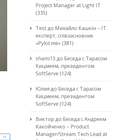
Project Manager at Light IT
(335)
Test
до
Михайло Кашкін – IT
експерт, співзасновник
«Pylot.me» (381)
shami13
до
Беседа с Тарасом
Кицмеем, президентом
SoftServe (124)
Юлия
до
Беседа с Тарасом
Кицмеем, президентом
2x
SoftServe (124)
1.5x
1.25x
Виктор
до
Беседа с Андреем
1x
Какойченко – Product
0.75x
Manager/Stream Tech Lead at
1x