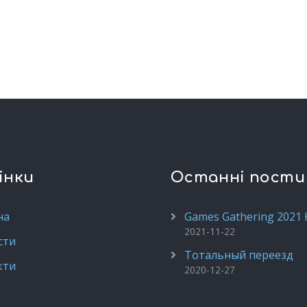
інки
Останні пости
на
Games Gathering 2021 
2021-11-22
сти
Тотальный переезд
кти
2020-12-27