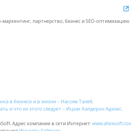
Up/Dow
Arrow
-маркентинг, партнерство, бизнес и SEO-оптимизацию.
keys
to
increase
or
decreas
volume.
са в бизнесе и в жизни – Нассим Талеб
.
ть и что из этого следует – Ицхак Калдерон Адизес
.
Soft. Адрес компании в сети Интернет:
www.altexsoft.co
компанию
Waverley Software
.