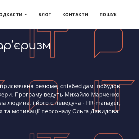
ОДКАСТИ
БЛОГ
КОНТАКТИ
ПОШУК
ар’єризм
о
, присвячена резюме, співбесідам, побудові
-сфери. Програму ведуть Михайло Марченко
ла людина, і його співведуча - HR-manager,
я та мотивації персоналу Ольга Давидова.