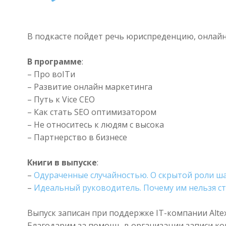
Player
В подкасте пойдет речь юриспреденцию, онлайн
В программе
:
– Про воITи
– Развитие онлайн маркетинга
– Путь к Vice CEO
– Как стать SEO оптимизатором
– Не относитесь к людям с высока
– Партнерство в бизнесе
Книги в выпуске
:
–
Одураченные случайностью. О скрытой роли шан
–
Идеальный руководитель. Почему им нельзя ста
Выпуск записан при поддержке IT-компании Altex
Благодарим за помощь в организации записи 