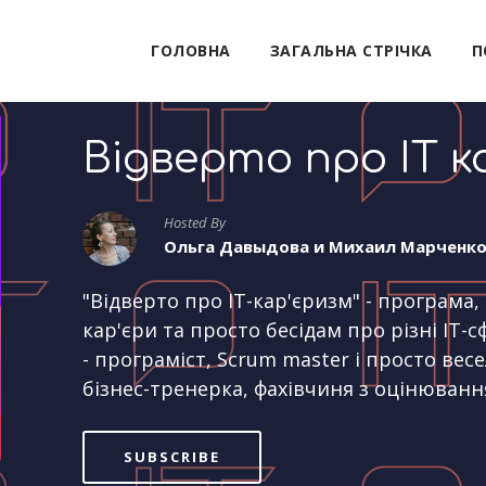
ГОЛОВНА
ЗАГАЛЬНА СТРІЧКА
П
Відверто про IT к
Hosted By
Ольга Давыдова и Михаил Марченк
"Відверто про IT-кар'єризм" - програма
кар'єри та просто бесідам про різні IT
- програміст, Scrum master і просто весе
бізнес-тренерка, фахівчиня з оцінюванн
SUBSCRIBE