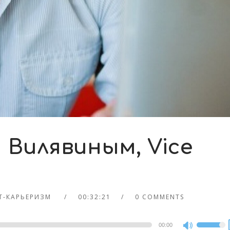
 Вилявиным, Vice
IT-КАРЬЕРИЗМ
00:32:21
0 COMMENTS
00:00
Use