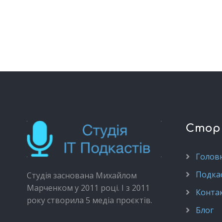
Стор
Голов
Подка
Студія заснована Михайлом
Марченком у 2011 році. І з 2011
Конта
року створила 5 медіа проєктів.
Блог