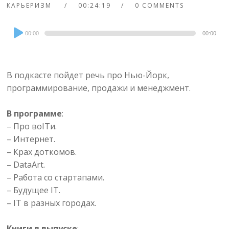
КАРЬЕРИЗМ
00:24:19
0 COMMENTS
Audio
00:00
00:00
Player
В подкасте пойдет речь про Нью-Йорк,
программирование, продажи и менеджмент.
В программе
:
– Про воITи.
– Интернет.
– Крах доткомов.
– DataArt.
– Работа со стартапами.
– Будущее IT.
– IT в разных городах.
Книги в выпуске
: