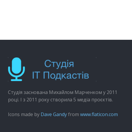
Студія заснована Михайлом Марченком у 2011
році. І з 2011 року створила 5 медіа проєктів.
Icons made by
Dave Gandy
from
www.flaticon.com