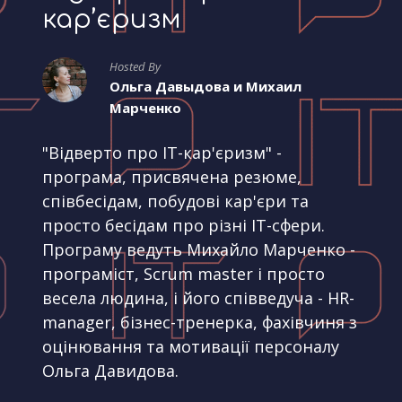
кар’єризм
Hosted By
Ольга Давыдова и Михаил
Марченко
"Відверто про IT-кар'єризм" -
програма, присвячена резюме,
співбесідам, побудові кар'єри та
просто бесідам про різні IT-сфери.
Програму ведуть Михайло Марченко -
програміст, Scrum master і просто
весела людина, і його співведуча - HR-
manager, бізнес-тренерка, фахівчиня з
оцінювання та мотивації персоналу
Ольга Давидова.