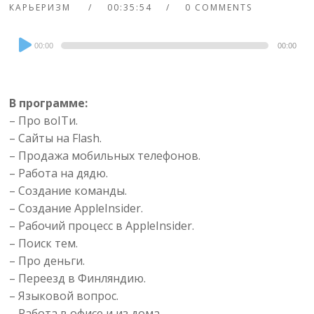
КАРЬЕРИЗМ
00:35:54
0 COMMENTS
Audio
00:00
00:00
Player
В программе:
– Про воITи.
– Сайты на Flash.
– Продажа мобильных телефонов.
– Работа на дядю.
– Создание команды.
– Создание AppleInsider.
– Рабочий процесс в AppleInsider.
– Поиск тем.
– Про деньги.
– Переезд в Финляндию.
– Языковой вопрос.
– Работа в офисе и из дома.