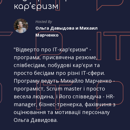
кар’єризм
Hosted By
Ольга Давыдова и Михаил
Марченко
"Відверто про IT-кар'єризм" -
програма, присвячена резюме,
співбесідам, побудові кар'єри та
просто бесідам про різні IT-сфери.
Програму ведуть Михайло Марченко -
програміст, Scrum master і просто
весела людина, і його співведуча - HR-
manager, бізнес-тренерка, фахівчиня з
оцінювання та мотивації персоналу
Ольга Давидова.