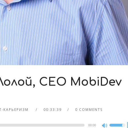
Лолой, CEO MobiDev
IT-КАРЬЕРИЗМ
00:33:39
0 COMMENTS
00:00
Use