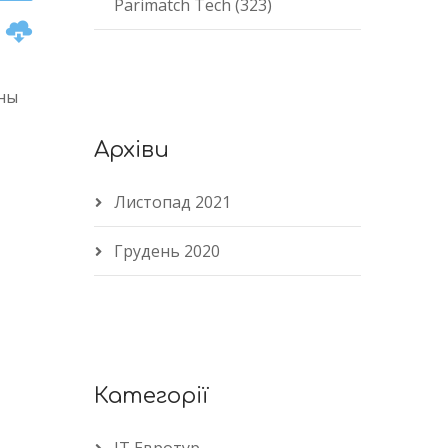
Parimatch Tech (323)
n
ны
Архіви
e
Листопад 2021
Грудень 2020
Категорії