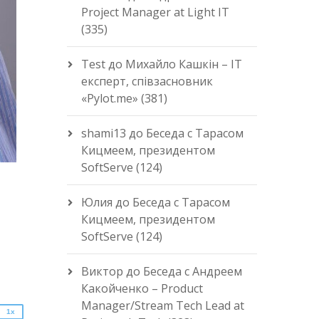
Project Manager at Light IT
(335)
Test
до
Михайло Кашкін – IT
експерт, співзасновник
«Pylot.me» (381)
shami13
до
Беседа с Тарасом
Кицмеем, президентом
SoftServe (124)
Юлия
до
Беседа с Тарасом
Кицмеем, президентом
2x
SoftServe (124)
1.5x
1.25x
Виктор
до
Беседа с Андреем
1x
Какойченко – Product
0.75x
Manager/Stream Tech Lead at
1x