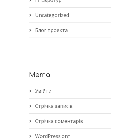
IT Евротур
Uncategorized
Блог проекта
Мета
Увійти
Стрічка записів
Стрічка коментарів
WordPress.org