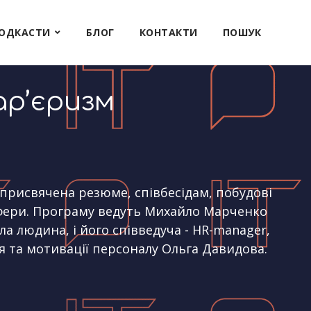
ОДКАСТИ
БЛОГ
КОНТАКТИ
ПОШУК
ар’єризм
о
, присвячена резюме, співбесідам, побудові
-сфери. Програму ведуть Михайло Марченко
ла людина, і його співведуча - HR-manager,
я та мотивації персоналу Ольга Давидова.