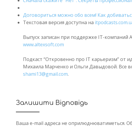
Сначала скажите “Нет”. Секреты профессион
Договориться можно обо всем! Как добиватьс
Текстовая версия доступна на
itpodcasts.com.u
Выпуск записан при поддержке IT-компаний Al
www.altexsoft.com
Подкаст “Откровенно про IT карьеризм” от и
Михаила Марченко и Ольги Давыдовой. Все во
shami13@gmail.com
.
Залишити Відповідь
Ваша e-mail адреса не оприлюднюватиметься.
Об