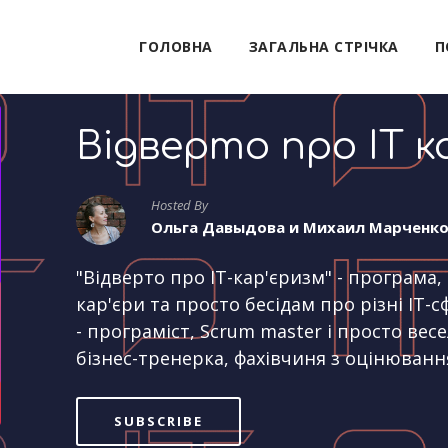
ГОЛОВНА
ЗАГАЛЬНА СТРІЧКА
П
Відверто про IT к
Hosted By
Ольга Давыдова и Михаил Марченк
"Відверто про IT-кар'єризм" - програма
кар'єри та просто бесідам про різні IT
- програміст, Scrum master і просто весе
бізнес-тренерка, фахівчиня з оцінюванн
SUBSCRIBE