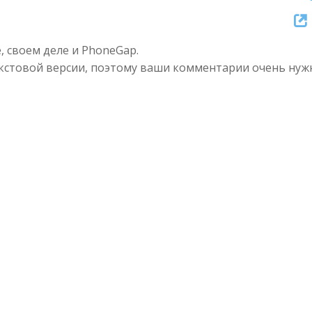
Up/Dow
Arrow
, своем деле и PhoneGap.
keys
кстовой версии, поэтому ваши комментарии очень нуж
to
increase
or
decreas
volume.