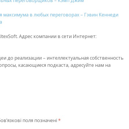
альных переговорщиков – Кэмп Джим
я максимума в любых переговорах – Гэвин Кеннеди
a
texSoft. Адрес компании в сети Интернет:
деи до реализации – интеллектуальная собственность
просы, касающиеся подкаста, адресуйте нам на
ов’язкові поля позначені
*