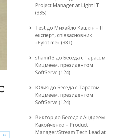
Project Manager at Light IT
(335)
Test
до
Михайло Кашкін – IT
експерт, співзасновник
«Pylot.me» (381)
shami13
до
Беседа с Тарасом
Кицмеем, президентом
SoftServe (124)
с
Юлия
до
Беседа с Тарасом
Кицмеем, президентом
2x
SoftServe (124)
1.5x
1.25x
Виктор
до
Беседа с Андреем
1x
Какойченко – Product
0.75x
Manager/Stream Tech Lead at
1x