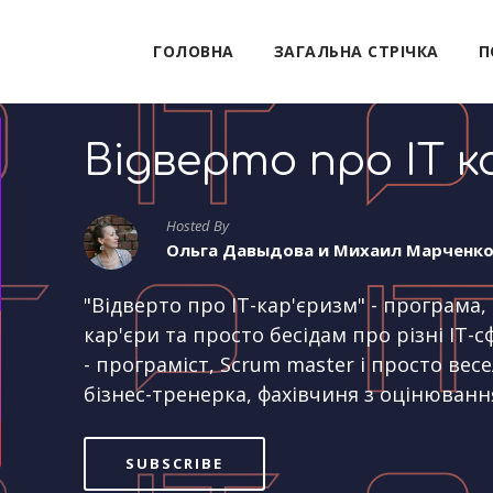
ГОЛОВНА
ЗАГАЛЬНА СТРІЧКА
П
Відверто про IT к
Hosted By
Ольга Давыдова и Михаил Марченк
"Відверто про IT-кар'єризм" - програма
кар'єри та просто бесідам про різні IT
- програміст, Scrum master і просто весе
бізнес-тренерка, фахівчиня з оцінюванн
SUBSCRIBE