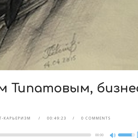
м Типатовым, бизне
IT-КАРЬЕРИЗМ
00:49:23
0 COMMENTS
00:00
Use