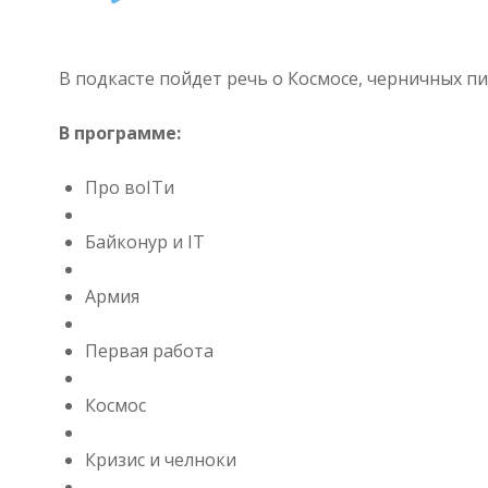
Player
В подкасте пойдет речь о Космосе, черничных пи
В программе:
Про воITи
Байконур и IT
Армия
Первая работа
Космос
Кризис и челноки