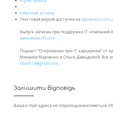
Юрий Визбор
Азбучные истины
Текстовая версия доступна на
itpodcasts.com.u
Выпуск записан при поддержке IT-компаний Al
www.altexsoft.com
Подкаст “Откровенно про IT карьеризм” от и
Михаила Марченко и Ольги Давыдовой. Все во
shami13@gmail.com
.
Залишити Відповідь
Ваша e-mail адреса не оприлюднюватиметься.
Об