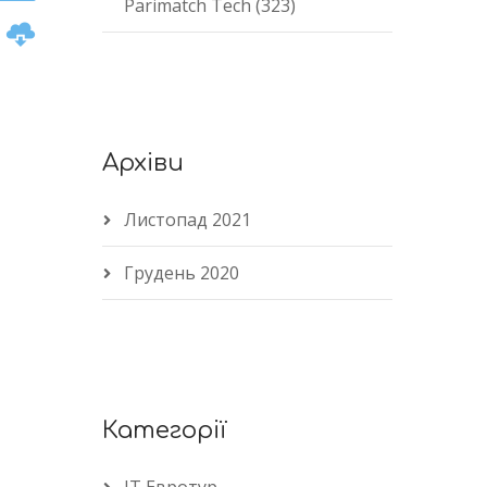
Parimatch Tech (323)
n
Архіви
e
Листопад 2021
Грудень 2020
Категорії