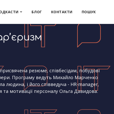
ОДКАСТИ
БЛОГ
КОНТАКТИ
ПОШУК
ар’єризм
о
, присвячена резюме, співбесідам, побудові
-сфери. Програму ведуть Михайло Марченко
ла людина, і його співведуча - HR-manager,
я та мотивації персоналу Ольга Давидова.