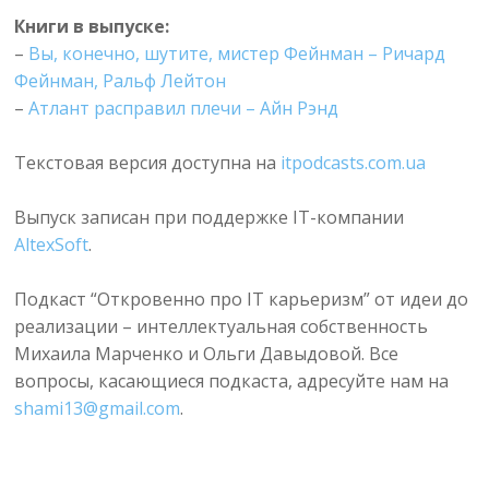
Книги в выпуске:
–
Вы, конечно, шутите, мистер Фейнман – Ричард
Фейнман, Ральф Лейтон
–
Атлант расправил плечи – Айн Рэнд
Текстовая версия доступна на
itpodcasts.com.ua
Выпуск записан при поддержке IT-компании
AltexSoft
.
Подкаст “Откровенно про IT карьеризм” от идеи до
реализации – интеллектуальная собственность
Михаила Марченко и Ольги Давыдовой. Все
вопросы, касающиеся подкаста, адресуйте нам на
shami13@gmail.com
.