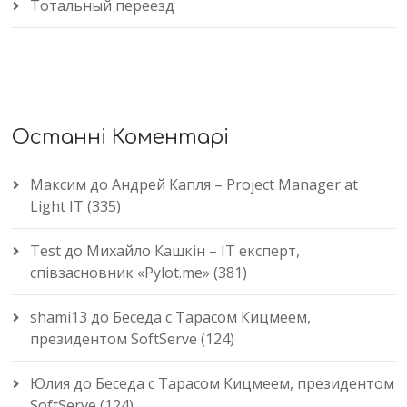
Тотальный переезд
Останні Коментарі
Максим
до
Андрей Капля – Project Manager at
Light IT (335)
Test
до
Михайло Кашкін – IT експерт,
співзасновник «Pylot.me» (381)
shami13
до
Беседа с Тарасом Кицмеем,
президентом SoftServe (124)
Юлия
до
Беседа с Тарасом Кицмеем, президентом
SoftServe (124)