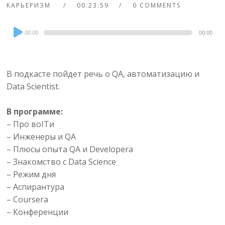
КАРЬЕРИЗМ
00:23:59
0 COMMENTS
Audio
00:00
00:00
Player
В подкасте пойдет речь о QA, автоматизацию и
Data Scientist.
В программе:
– Про воITи
– Инженеры и QA
– Плюсы опыта QA и Developerа
– Знакомство с Data Science
– Режим дня
– Аспирантура
– Coursera
– Конференции