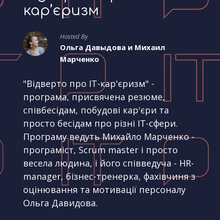
кар’єризм
Hosted By
Ольга Давыдова и Михаил
Марченко
"Відверто про IT-кар'єризм" -
програма, присвячена резюме,
співбесідам, побудові кар'єри та
просто бесідам про різні IT-сфери.
Програму ведуть Михайло Марченко -
програміст, Scrum master і просто
весела людина, і його співведуча - HR-
manager, бізнес-тренерка, фахівчиня з
оцінювання та мотивації персоналу
Ольга Давидова.