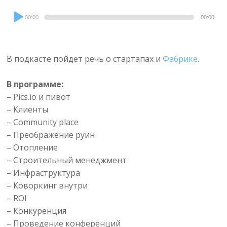
Audio
00:00
00:00
Player
В подкасте пойдет речь о стартапах и
Фабрике
.
В программе:
– Pics.io и пивот
– Клиенты
– Community place
– Преображение руин
– Отопление
– Строительный менеджмент
– Инфраструктура
– Коворкинг внутри
– ROI
– Конкуренция
– Проведение конференций