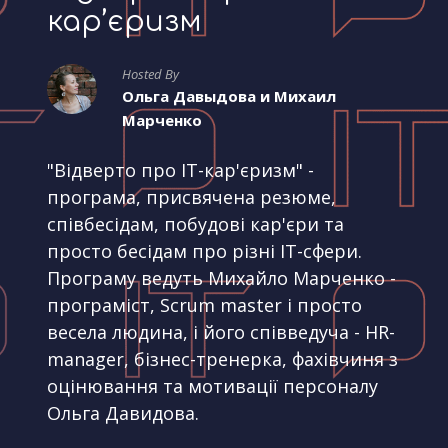
кар’єризм
Hosted By
Ольга Давыдова и Михаил
Марченко
"Відверто про IT-кар'єризм" -
програма, присвячена резюме,
співбесідам, побудові кар'єри та
просто бесідам про різні IT-сфери.
Програму ведуть Михайло Марченко -
програміст, Scrum master і просто
весела людина, і його співведуча - HR-
manager, бізнес-тренерка, фахівчиня з
оцінювання та мотивації персоналу
Ольга Давидова.