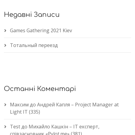
Недавні Записи
Games Gathering 2021 Kiev
Тотальный переезд
Останні Коментарі
Максим
до
Андрей Капля – Project Manager at
Light IT (335)
Test
до
Михайло Кашкін – IT експерт,
співзасновник «Pylot.me» (381)