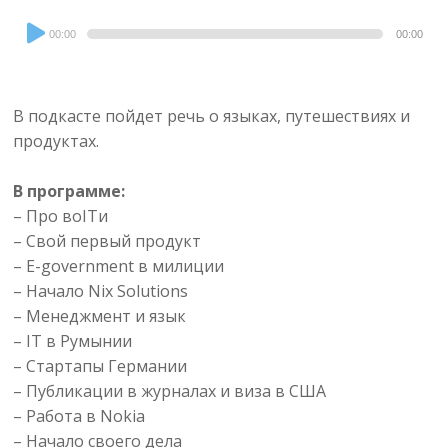
Audio
00:00
00:00
Player
В подкасте пойдет речь о языках, путешествиях и
продуктах.
В программе:
– Про воITи
– Свой первый продукт
– E-government в милиции
– Начало Nix Solutions
– Менеджмент и язык
– IT в Румынии
– Стартапы Германии
– Публикации в журналах и виза в США
– Работа в Nokia
– Начало своего дела