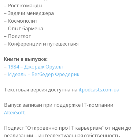
– Рост команды
– Задачи менеджера
– Космополит
– Опыт бармена
– Полиглот
– Конференции и путешествия
Книги в выпуске:
–
1984 – Джордж Оруэлл
–
Идеаль – Бегбедер Фредерик
Текстовая версия доступна на
itpodcasts.com.ua
Выпуск записан при поддержке IT-компании
AltexSoft
.
Подкаст “Откровенно про IT карьеризм” от идеи до
реализации – интеллектуальная собственность