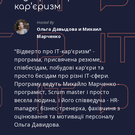
кар’єризм
Hosted By
Ольга Давыдова и Михаил
Марченко
"Відверто про IT-кар'єризм" -
програма, присвячена резюме,
співбесідам, побудові кар'єри та
просто бесідам про різні IT-сфери.
Програму ведуть Михайло Марченко -
програміст, Scrum master і просто
весела людина, і його співведуча - HR-
manager, бізнес-тренерка, фахівчиня з
оцінювання та мотивації персоналу
Ольга Давидова.