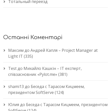
Тотальный переезд
Останні Коментарі
Максим
до
Андрей Капля – Project Manager at
Light IT (335)
Test
до
Михайло Кашкін – IT експерт,
співзасновник «Pylot.me» (381)
shami13
до
Беседа с Тарасом Кицмеем,
президентом SoftServe (124)
Юлия
до
Беседа с Тарасом Кицмеем, президентом
SoftServe (124)