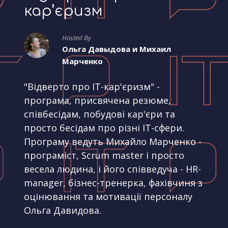
кар’єризм
Hosted By
Ольга Давыдова и Михаил
Марченко
"Відверто про IT-кар'єризм" -
програма, присвячена резюме,
співбесідам, побудові кар'єри та
просто бесідам про різні IT-сфери.
Програму ведуть Михайло Марченко -
програміст, Scrum master і просто
весела людина, і його співведуча - HR-
manager, бізнес-тренерка, фахівчиня з
оцінювання та мотивації персоналу
Ольга Давидова.