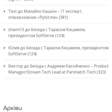
Test
до
Михайло Кашкін – IT експерт,
співзасновник «Pylot.me» (381)
shami13
до
Беседа с Тарасом Кицмеем,
президентом SoftServe (124)
Юлия
до
Беседа с Тарасом Кицмеем, президентом
SoftServe (124)
Виктор
до
Беседа с Андреем Какойченко – Product
Manager/Stream Tech Lead at Parimatch Tech (323)
Архіви