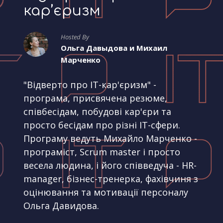
кар’єризм
Hosted By
Ольга Давыдова и Михаил
Марченко
"Відверто про IT-кар'єризм" -
програма, присвячена резюме,
співбесідам, побудові кар'єри та
просто бесідам про різні IT-сфери.
Програму ведуть Михайло Марченко -
програміст, Scrum master і просто
весела людина, і його співведуча - HR-
manager, бізнес-тренерка, фахівчиня з
оцінювання та мотивації персоналу
Ольга Давидова.