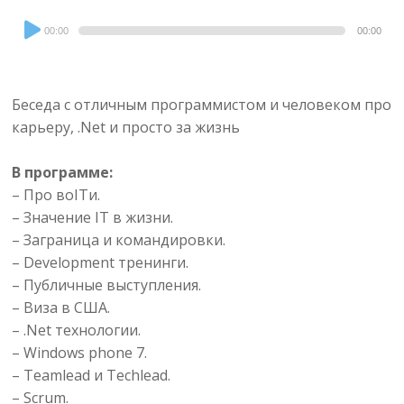
Audio
00:00
00:00
Player
Беседа с отличным программистом и человеком про
карьеру, .Net и просто за жизнь
В программе:
– Про воITи.
– Значение IT в жизни.
– Заграница и командировки.
– Development тренинги.
– Публичные выступления.
– Виза в США.
– .Net технологии.
– Windows phone 7.
– Teamlead и Techlead.
– Scrum.