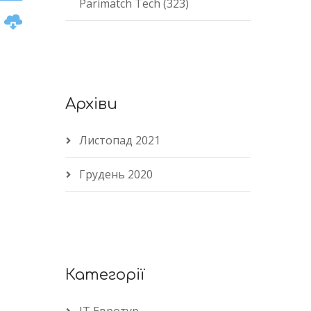
Parimatch Tech (323)
n
Архіви
e
Листопад 2021
Грудень 2020
Категорії