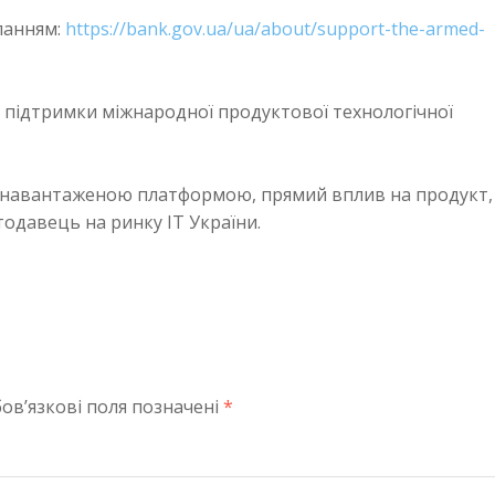
иланням:
https://bank.gov.ua/ua/about/support-the-armed-
а підтримки міжнародної продуктової технологічної
конавантаженою платформою, прямий вплив на продукт,
одавець на ринку IT України.
ов’язкові поля позначені
*