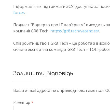
Інформація, як підтримати ЗСУ, доступна за пос
forces
Подкаст “Відверто про IT кар’єризм” виходить з
компанії GR8 Tech
https://gr8.tech/vacancies/
.
Співробітництво з GR8 Tech – це робота з висо
сильна експертна команда. GR8 Tech – ТОП-робот
Залишити Відповідь
Ваша e-mail адреса не оприлюднюватиметься.
Об
Коментар
*