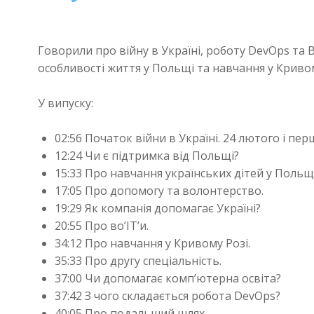
Player
Говорили про війну в Україні, роботу DevOps та Bu
особливості життя у Польщі та навчання у Кривом
У випуску:
02:56 Початок війни в Україні. 24 лютого і перш
12:24 Чи є підтримка від Польщі?
15:33 Про навчання українських дітей у Польщі
17:05 Про допомогу та волонтерство.
19:29 Як компанія допомагає Україні?
20:55 Про во’IT’и.
34:12 Про навчання у Кривому Розі.
35:33 Про другу спеціальність.
37:00 Чи допомагає комп’ютерна освіта?
37:42 З чого складається робота DevOps?
40:05 Про подальший шлях.