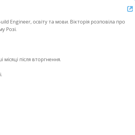
Up/Dow
Arrow
ild Engineer, освіту та мови. Вікторія розповіла про
keys
у Розі.
to
increase
or
decreas
і місяці після вторгнення.
volume.
.