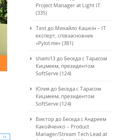
Project Manager at Light IT
(335)
Test
до
Михайло Кашкін – IT
експерт, співзасновник
«Pylot.me» (381)
shami13
до
Беседа с Тарасом
Кицмеем, президентом
SoftServe (124)
Юлия
до
Беседа с Тарасом
Кицмеем, президентом
2x
SoftServe (124)
1.5x
1.25x
Виктор
до
Беседа с Андреем
1x
Какойченко – Product
0.75x
Manager/Stream Tech Lead at
1x