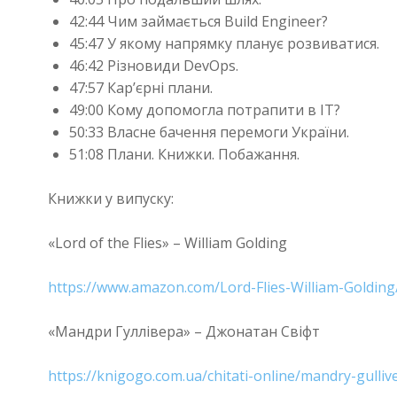
42:44 Чим займається Build Engineer?
45:47 У якому напрямку планує розвиватися.
46:42 Різновиди DevOps.
47:57 Кар’єрні плани.
49:00 Кому допомогла потрапити в IT?
50:33 Власне бачення перемоги України.
51:08 Плани. Книжки. Побажання.
Книжки у випуску:
«Lord of the Flies» – William Golding
https://www.amazon.com/Lord-Flies-William-Goldin
«Мандри Гуллівера» – Джонатан Свіфт
https://knigogo.com.ua/chitati-online/mandry-gulliv