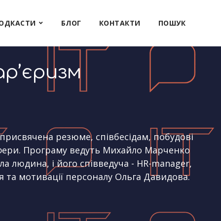
ОДКАСТИ
БЛОГ
КОНТАКТИ
ПОШУК
ар’єризм
о
, присвячена резюме, співбесідам, побудові
-сфери. Програму ведуть Михайло Марченко
ла людина, і його співведуча - HR-manager,
я та мотивації персоналу Ольга Давидова.