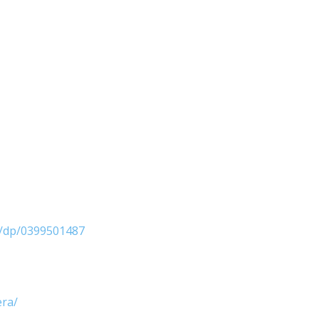
g/dp/0399501487
era/