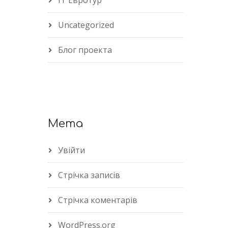
IT Евротур
Uncategorized
Блог проекта
Мета
Увійти
Стрічка записів
Стрічка коментарів
WordPress.org