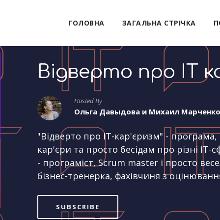
ГОЛОВНА
ЗАГАЛЬНА СТРІЧКА
П
Відверто про IT к
Hosted By
Ольга Давыдова и Михаил Марченк
"Відверто про IT-кар'єризм" - програма
кар'єри та просто бесідам про різні IT
- програміст, Scrum master і просто весе
бізнес-тренерка, фахівчиня з оцінюванн
SUBSCRIBE