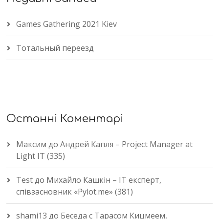
Games Gathering 2021 Kiev
Тотальный переезд
Останні Коментарі
Максим
до
Андрей Капля – Project Manager at
Light IT (335)
Test
до
Михайло Кашкін – IT експерт,
співзасновник «Pylot.me» (381)
shami13
до
Беседа с Тарасом Кицмеем,