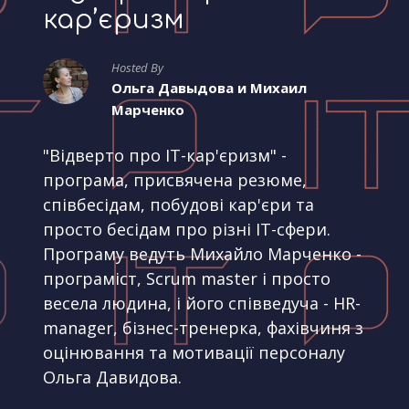
кар’єризм
Hosted By
Ольга Давыдова и Михаил
Марченко
"Відверто про IT-кар'єризм" -
програма, присвячена резюме,
співбесідам, побудові кар'єри та
просто бесідам про різні IT-сфери.
Програму ведуть Михайло Марченко -
програміст, Scrum master і просто
весела людина, і його співведуча - HR-
manager, бізнес-тренерка, фахівчиня з
оцінювання та мотивації персоналу
Ольга Давидова.