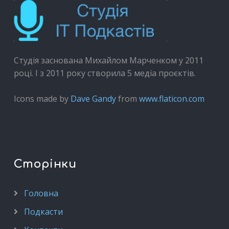
Студія заснована Михайлом Марченком у 2011
році. І з 2011 року створила 5 медіа проєктів.
Icons made by
Dave Gandy
from
www.flaticon.com
Сторінки
Головна
Подкасти