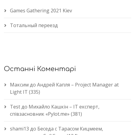
Games Gathering 2021 Kiev
Тотальный переезд
Останні Коментарі
Максим
до
Андрей Капля – Project Manager at
Light IT (335)
Test
до
Михайло Кашкін – IT експерт,
співзасновник «Pylot.me» (381)
shami13
до
Беседа с Тарасом Кицмеем,