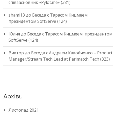
співзасновник «Pylot.me» (381)
shami13
до
Беседа с Тарасом Кицмеем,
президентом SoftServe (124)
Юлия
до
Беседа с Тарасом Кицмеем, президентом
SoftServe (124)
Виктор
до
Беседа с Андреем Какойченко – Product
Manager/Stream Tech Lead at Parimatch Tech (323)
Архіви
Листопад 2021