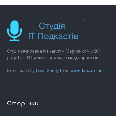
Студія заснована Михайлом Марченком у 2011
році. І з 2011 року створила 5 медіа проєктів.
Icons made by
Dave Gandy
from
www.flaticon.com
Сторінки