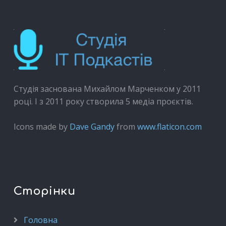
Студія заснована Михайлом Марченком у 2011
році. І з 2011 року створила 5 медіа проєктів.
Icons made by
Dave Gandy
from
www.flaticon.com
Сторінки
Головна